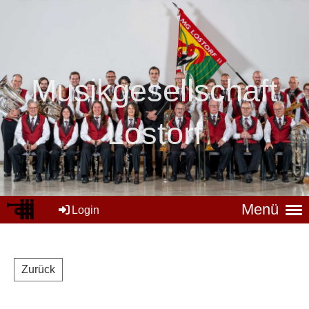
Mus
ikgesellschaft
Lostorf
Menü
Login
Zurück