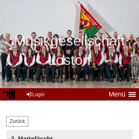
Mus
ikgesellschaft
Lostorf
Menü
Login
Zurück
2. Mattefäscht